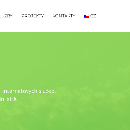
LUŽBY
PROJEKTY
KONTAKTY
CZ
, internetových služeb,
í sítě.