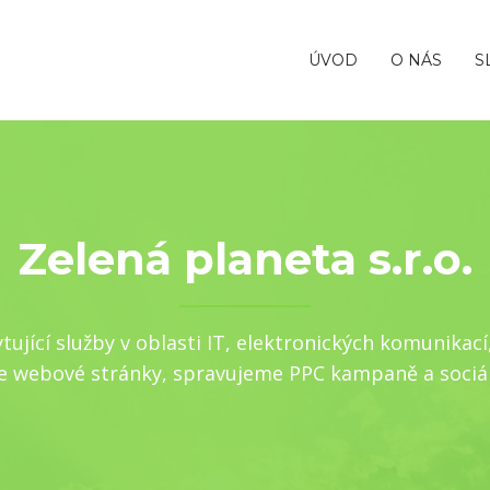
ÚVOD
O NÁS
S
Zelená planeta s.r.o.
ující služby v oblasti IT, elektronických komunikací
e webové stránky, spravujeme PPC kampaně a sociáln