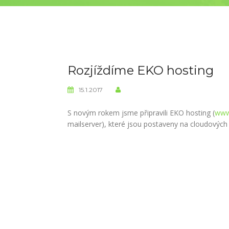
Rozjíždíme EKO hosting
15.1.2017
S novým rokem jsme připravili EKO hosting (
www
mailserver), které jsou postaveny na cloudových
Navigace
pro